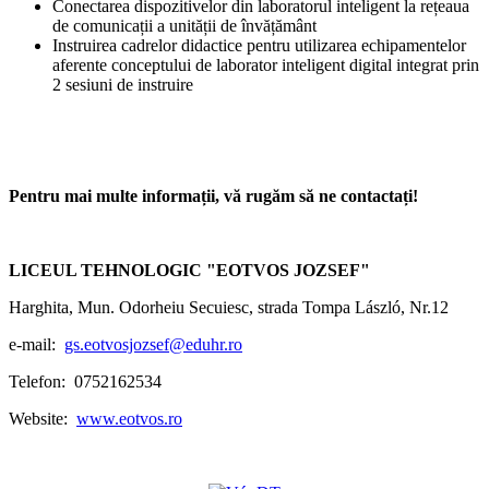
Conectarea dispozitivelor din laboratorul inteligent la rețeaua
de comunicații a unității de învățământ
Instruirea cadrelor didactice pentru utilizarea echipamentelor
aferente conceptului de laborator inteligent digital integrat prin
2 sesiuni de instruire
Pentru mai multe informații, vă rugăm să ne contactați!
LICEUL TEHNOLOGIC "EOTVOS JOZSEF"
Harghita, Mun. Odorheiu Secuiesc, strada Tompa László, Nr.12
e-mail:
gs.eotvosjozsef@eduhr.ro
Telefon: 0752162534
Website:
www.eotvos.ro