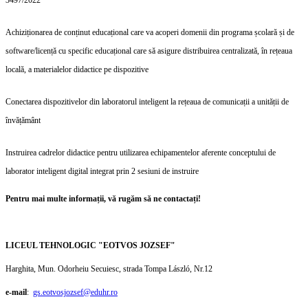
3497/2022
Achiziționarea de conținut educațional care va acoperi domenii din programa școlară și de
software/licență cu specific educațional care să asigure distribuirea centralizată, în rețeaua
locală, a materialelor didactice pe dispozitive
Conectarea dispozitivelor din laboratorul inteligent la rețeaua de comunicații a unității de
învățământ
Instruirea cadrelor didactice pentru utilizarea echipamentelor aferente conceptului de
laborator inteligent digital integrat prin 2 sesiuni de instruire
Pentru mai multe informa
ț
ii, v
ă
rug
ă
m s
ă
ne contacta
ț
i!
LICEUL TEHNOLOGIC "EOTVOS JOZSEF"
Harghita, Mun. Odorheiu Secuiesc, strada Tompa László, Nr.12
e-mail
:
gs.eotvosjozsef@eduhr.ro