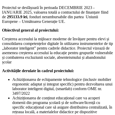
Proiectul se desfășoară în perioada DECEMBRIE 2023 -
IANUARIE 2025, valoarea totală a contractului de finanțare fiind
de
295133.9 lei
, fonduri nerambursabile din partea Uniunii
Europene – Următoarea Generație UE.
Obiectivul general al proiectului:
Creșterea accesului la mijloace moderne de învățare pentru elevi și
consolidarea competențelor digitale în utilizarea instrumentelor de tip
„laborator inteligent” pentru cadrele didactice. Proiectul vizează de
asemenea creșterea accesului la educație pentru grupurile vulnerabile
și combaterea excluziunii sociale, absenteismului și abandonului
școlar
Activitățile derulate în cadrul proiectului:
Achiziționarea de echipamente tehnologice (inclusiv mobilier
ergonomic adaptat și integrat specific) pentru dezvoltarea unui
laborator inteligent digital, (smartlab) conform OME nr.
3497/2022
Achiziționarea de conținut educațional care va acoperi
domenii din programa școlară și de software/licență cu
specific educațional care să asigure distribuirea centralizată, în
rețeaua locală, a materialelor didactice pe dispozitive