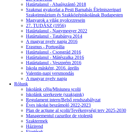
Határtalanul - Abaújszántó 2018
Szakmai gyakorlat a Pesti Barnabás Élelmiszeripari
Szakgimnázium és Szakközépiskolának Budapesten
Magyarok a világ nyolcezresein
27. TUDÁSZ (1956)
Határtalanul - Nagymegyer 2022
Határtalanul - Tatabánya 2014
A magyar nyelv napja 2016
Erasmus - Portugália
Határtalanul - Csongrád 2016
Határtalanul - Mátészalka 2016
Határtalanul - Veszprém 2016
Iskola másként, 2016. április
Valentin-napi versmondás
A magyar nyelv napja
Rólunk
Iskolánk célja/Misiunea școlii
Iskolánk szerkezete (szakjaink)
Regulament intern/Belső rendszabályzat
Éves iskolai beszámoló 2022-2023
Plan de acțiune al școlii/Tevékenységi terv 2025-2030
Managementul cazurilor de violență
Szaktermek
Házirend
Fizetések