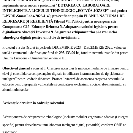
LICEUL TEHNOLOGIC
„EÖTVÖS JÓZSEF”
în calitate de Beneficiar, anunță
implementarea cu succes a proiectului
"DOTAREA CU LABORATOARE
INTELIGENTE A LICEULUI TEHNOLOGIC „EÖTVÖS JÓZSEF” cod proiect
F-PNRR-SmartLabs-2023-1149, proiect finanțat prin PLANUL NAȚIONAL DE
REDRESARE ȘI REZILIENȚĂ Pilonul VI. Politici pentru noua generație
Componenta C15: Educație Reforma 5. Adoptarea cadrului legislativ pentru
digitalizarea educației Investiția 9. Asigurarea echipamentelor și a resurselor
tehnologice digitale pentru unitățile de învățământ.
Proiectul s-a desfășurat în perioada DECEMBRIE 2023 - DECEMBRIE 2025, valoarea
totală a contractului de finanțare fiind de
295.133,90 lei
, fonduri nerambursabile din partea
Uniunii Europene - Următoarea Generație UE.
Obiectivul general
a constat în Creșterea accesului la mijloace moderne de învățare pentru
elevi și consolidarea competențelor digitale în utilizarea instrumentelor de tip „laborator
inteligent” pentru cadrele didactice. Proiectul vizează de asemenea creșterea accesului la
educație pentru grupurile vulnerabile și combaterea excluziunii sociale, absenteismului și
abandonului școlar
Activitățile derulate în cadrul proiectului
Achiziționarea de echipamente tehnologice (inclusiv mobilier ergonomic adaptat și integrat
specific) pentru dezvoltarea unui laborator inteligent digital, (smartlab) conform OME nr.