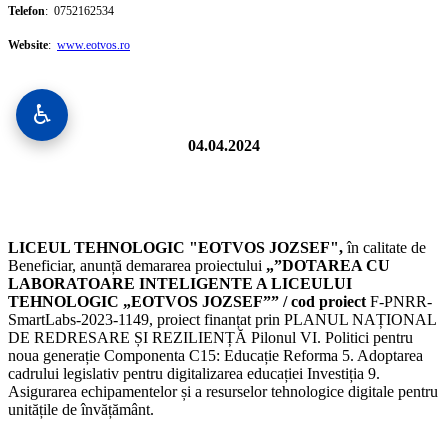
Telefon
: 0752162534
Website
:
www.eotvos.ro
♿
04.04.2024
LICEUL TEHNOLOGIC "EOTVOS JOZSEF",
în calitate de
Beneficiar, anunță demararea proiectului
„”DOTAREA CU
LABORATOARE INTELIGENTE A LICEULUI
TEHNOLOGIC „EOTVOS JOZSEF”” / cod proiect
F-PNRR-
SmartLabs-2023-1149, proiect finanțat prin PLANUL NAȚIONAL
DE REDRESARE ȘI REZILIENȚĂ Pilonul VI. Politici pentru
noua generație Componenta C15: Educație Reforma 5. Adoptarea
cadrului legislativ pentru digitalizarea educației Investiția 9.
Asigurarea echipamentelor și a resurselor tehnologice digitale pentru
unitățile de învățământ.