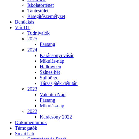
Iskolatörténet
Tantestület
Kisegítőszemélyzet
Bentlakás
Vár DT
Tudnivalók
2025
Farsang
2024
Karácsonyi vásár
Mikulás-nap
Halloween
Színes-hét
Sulibörze
Társasjáték-délután
2023
Valentin Nap
Farsang
Mikulás-nap
2022
Karácsony 2022
Dokumentumok
Támogatók
SmartLab