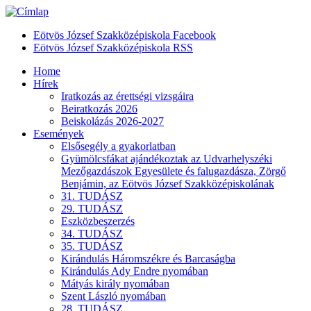
Eötvös József Szakközépiskola Facebook
Eötvös József Szakközépiskola RSS
Home
Hírek
Iratkozás az érettségi vizsgáira
Beiratkozás 2026
Beiskolázás 2026-2027
Események
Elsősegély a gyakorlatban
Gyümölcsfákat ajándékoztak az Udvarhelyszéki
Mezőgazdászok Egyesülete és falugazdásza, Zörgő
Benjámin, az Eötvös József Szakközépiskolának
31. TUDÁSZ
29. TUDÁSZ
Eszközbeszerzés
34. TUDÁSZ
35. TUDÁSZ
Kirándulás Háromszékre és Barcaságba
Kirándulás Ady Endre nyomában
Mátyás király nyomában
Szent László nyomában
28. TUDÁSZ