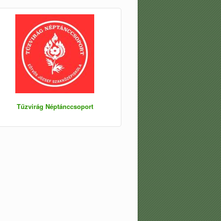
Tűzvirág Néptánccsoport