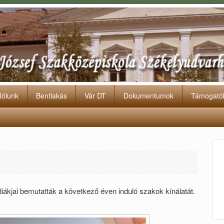
Rólunk
Bentlakás
Vár DT
Dokumentumok
Támogató
ákjai bemutatták a következő éven induló szakok kínálatát.