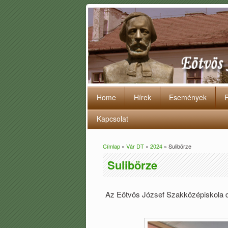
Home
Hírek
Események
Kapcsolat
Címlap
»
Vár DT
»
2024
» Sulibörze
Jelenlegi hely
Sulibörze
Az Eötvös József Szakközépiskola di