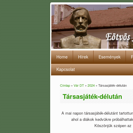
Home
Hírek
Események
Kapcsolat
Címlap
»
Vár DT
»
2024
» Társasjáték-délután
Jelenlegi hely
Társasjáték-délután
A mai napon társasjáték-délutánt tartot
ahol a diákok kedvükre próbálhattak
Köszönjük szépen az E