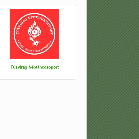
Tűzvirág Néptánccsoport