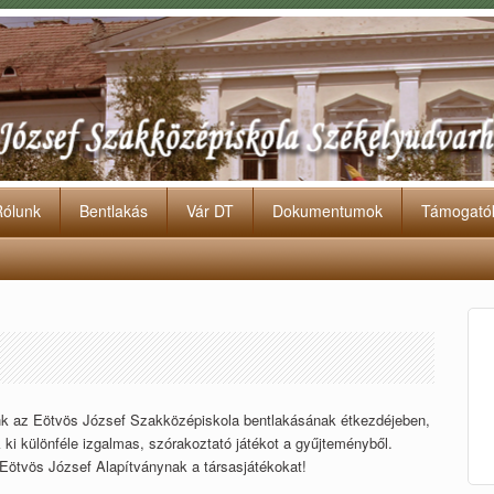
Rólunk
Bentlakás
Vár DT
Dokumentumok
Támogató
tunk az Eötvös József Szakközépiskola bentlakásának étkezdéjeben,
 ki különféle izgalmas, szórakoztató játékot a gyűjteményből.
ötvös József Alapítványnak a társasjátékokat!