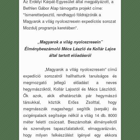
Az Erdélyi Kárpát-Egyesület által megpályázott, a
Bethlen Gábor Alap támogatta projekt címe:
"Ismeretterjesztő, rendhagyó földrajzórák a
Magyarok a világ nyolcezresein expedíciós sorozat
Mozdulj programja keretében".
„Magyarok a világ nyolcezresein”
Élménybeszámoló Mécs László és Kollár Lajos
által tartott előadásról
„Magyarok a világ nyolcezresein” című
expedíció sorozatról hallhattunk tanulságos és
megmozgató jellegű előadást a neves
hegymászóktól, Kollár Lajostól és Mécs Lászlótól.
Ők azok, akik elhatározták pár hegymászó
társukkal, köztük Erőss Zsolttal, hogy
megmásszák magashegyi segítők (serpák) és
oxigénpalack segítsége nélkül a világ 14 db. 8000
méter feletti csúcsait. Beszámoltak élményeikről
és személyes tapasztalataikról, elmagyarázván,
hogy milyen felkészülést igényel egy ekkora