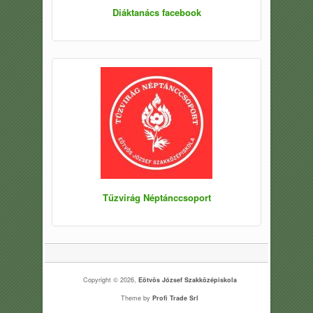
Diáktanács facebook
Tűzvirág Néptánccsoport
Copyright © 2026,
Eötvös József Szakközépiskola
Theme by
Profi Trade Srl