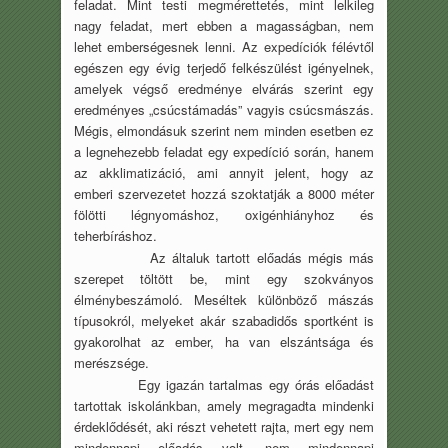
feladat. Mint testi megmérettetés, mint lelkileg
nagy feladat, mert ebben a magasságban, nem
lehet emberségesnek lenni. Az expedíciók félévtől
egészen egy évig terjedő felkészülést igényelnek,
amelyek végső eredménye elvárás szerint egy
eredményes „csúcstámadás” vagyis csúcsmászás.
Mégis, elmondásuk szerint nem minden esetben ez
a legnehezebb feladat egy expedíció során, hanem
az akklimatizáció, ami annyit jelent, hogy az
emberi szervezetet hozzá szoktatják a 8000 méter
fölötti légnyomáshoz, oxigénhiányhoz és
teherbíráshoz.
Az általuk tartott előadás mégis más
szerepet töltött be, mint egy szokványos
élménybeszámoló. Meséltek különböző mászás
típusokról, melyeket akár szabadidős sportként is
gyakorolhat az ember, ha van elszántsága és
merészsége.
Egy igazán tartalmas egy órás előadást
tartottak iskolánkban, amely megragadta mindenki
érdeklődését, aki részt vehetett rajta, mert egy nem
mindennapi előadás volt, nem mindennapi