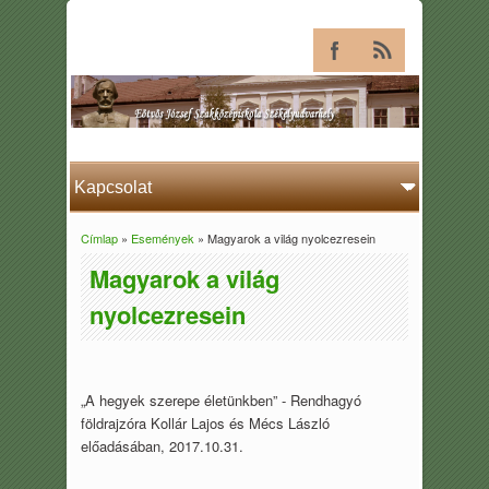
Címlap
»
Események
» Magyarok a világ nyolcezresein
Jelenlegi hely
Magyarok a világ
nyolcezresein
„A hegyek szerepe életünkben” - Rendhagyó
földrajzóra Kollár Lajos és Mécs László
előadásában, 2017.10.31.