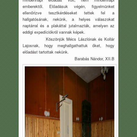
emberektől. Előadásuk végén, figyelmünket
ellenőrizve tesztkérdéseket tettek fel a
hallgatósának, nekünk, a helyes válaszokat
naptárral és a plakáttal jutalmazták, amelyen az
eddigi expedíciókról vannak képek.
Köszönjük Mécs Lászlónak és Kollár
Lajosnak, hogy meghallgathattuk őket, hogy
előadást tartottak nekünk.
Barabás Nándor, XII.B