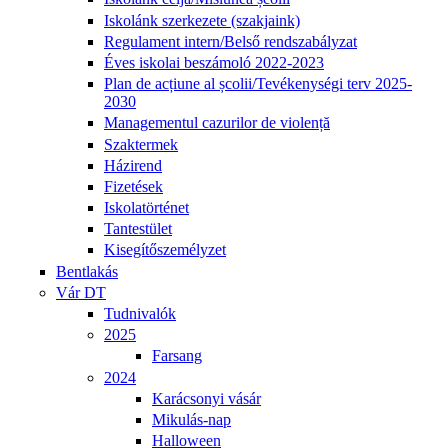
Iskolánk szerkezete (szakjaink)
Regulament intern/Belső rendszabályzat
Éves iskolai beszámoló 2022-2023
Plan de acțiune al școlii/Tevékenységi terv 2025-
2030
Managementul cazurilor de violență
Szaktermek
Házirend
Fizetések
Iskolatörténet
Tantestület
Kisegítőszemélyzet
Bentlakás
Vár DT
Tudnivalók
2025
Farsang
2024
Karácsonyi vásár
Mikulás-nap
Halloween