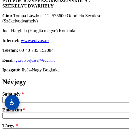
EÖTVÖS JÓZSEF SZAKKÖZÉPISKOLA -
SZÉKELYUDVARHELY
Cím:
Tompa László u. 12. 535600 Odorheiu Secuiesc
(Székelyudvarhely)
Jud. Harghita (Hargita megye) Romania
Internet:
www.eotvos.ro
Telefon:
00-40-735-152084
E-mail:
gs.eotvosjozsef@eduhr.ro
Igazgató:
Ilyés-Nagy Boglárka
Névjegy
Saját név
*
♿
Email cím
*
Tárgy
*