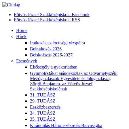
Eötvös József Szakközépiskola Facebook
Eötvös József Szakközépiskola RSS
Home
Hírek
Iratkozás az érettségi vizsgáira
Beiratkozás 2026
Beiskolázás 2026-2027
Események
Elsősegély a gyakorlatban
Gyümölcsfákat ajándékoztak az Udvarhelyszéki
Mezőgazdászok Egyesülete és falugazdásza,
Zörgő Benjámin, az Eötvös József
Szakközépiskolának
31. TUDÁSZ
29. TUDÁSZ
Eszközbeszerzés
34. TUDÁSZ
35. TUDÁSZ
Kirándulás Háromszékre és Barcaságba