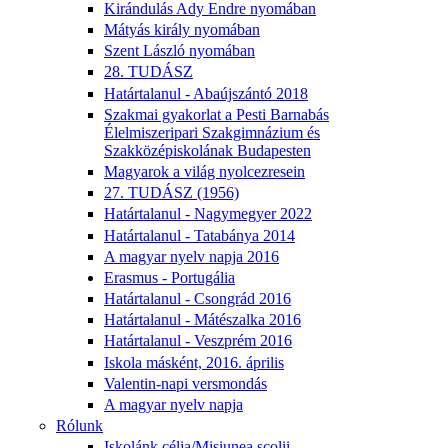
Kirándulás Ady Endre nyomában
Mátyás király nyomában
Szent László nyomában
28. TUDÁSZ
Határtalanul - Abaújszántó 2018
Szakmai gyakorlat a Pesti Barnabás
Élelmiszeripari Szakgimnázium és
Szakközépiskolának Budapesten
Magyarok a világ nyolcezresein
27. TUDÁSZ (1956)
Határtalanul - Nagymegyer 2022
Határtalanul - Tatabánya 2014
A magyar nyelv napja 2016
Erasmus - Portugália
Határtalanul - Csongrád 2016
Határtalanul - Mátészalka 2016
Határtalanul - Veszprém 2016
Iskola másként, 2016. április
Valentin-napi versmondás
A magyar nyelv napja
Rólunk
Iskolánk célja/Misiunea școlii