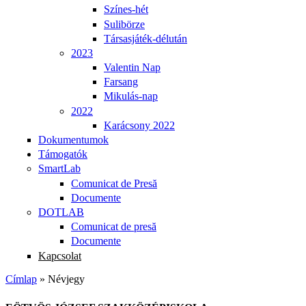
Színes-hét
Sulibörze
Társasjáték-délután
2023
Valentin Nap
Farsang
Mikulás-nap
2022
Karácsony 2022
Dokumentumok
Támogatók
SmartLab
Comunicat de Presă
Documente
DOTLAB
Comunicat de presă
Documente
Kapcsolat
Címlap
» Névjegy
Jelenlegi hely