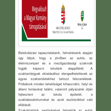
Beiskolázási tapasztalataink, felméréseink alapján
úgy látjuk, hogy a jövőben az autós, az
élelmiszeripari és a mezőgazdasági szakmák
fogják képezni iskolánk alappillérét. A
szaktantárgyak oktatásához elengedhetetlenek az
egyes szakterületekhez tartozó felszerelések.
Próbálunk minden lehetőséget kihasználni, helyi és
állami forrásokat találni, valamint pályázatok útján
fejleszteni az iskola épületét, a
szaklaboratóriumokat és azok eszközökkel való
ellátását.
Szakoktatóink segítségével felmértük az autós