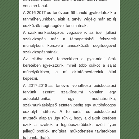
vonalon tanul.
A 2016-2017-es tanévben 58 tanuló gyakorlatozik a
tanműhelyünkben, akik a tanév végéig már az új
eszközök segítségével tanulhatnak.
A szakmunkásképzős végzőseink az idei, júliusi
szakvizsgán már a támogatásból felszerelt
műhelyben, korszerű taneszközök segítségével
szakvizsgázhatnak.
Az elkövetkező tanévekben a gyakorlati órák
keretében igyekszünk minél több diákot a saját
műhelyünkben, a mi oktatómestereink által
képezni.
A 2017-2018-as tanévre vonatkozó beiskolázási
tervünk szerint szaklíceumi vonalon egy
autóelektronika, egy mechatronika,
szakmunkásképző szinten pedig egy autóbádogos
osztályt indítunk. A felmérési és beiskolázási
mutatók alapján úgy tűnik, hogy a diákok körében
ezek a szakok a legnépszerűbbek, ezért ilyen
jellegű profilok indítása, működtetése távlatokban
is fenntartható.