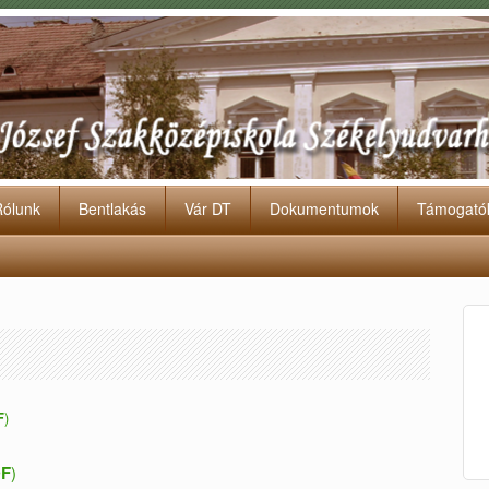
Rólunk
Bentlakás
Vár DT
Dokumentumok
Támogató
F
)
F
)