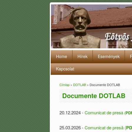
Home
Hírek
Események
Kapcsolat
Címlap
»
DOTLAB
» Documente DOTLAB
Jelenlegi hely
Documente DOTLAB
20.12.2024 -
Comunicat de pres
ă
(
PD
25.03.2026 -
Comunicat de presă (
PD