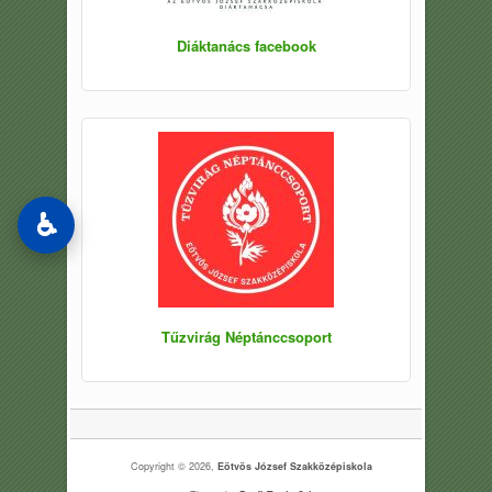
Diáktanács facebook
♿
Tűzvirág Néptánccsoport
Copyright © 2026,
Eötvös József Szakközépiskola