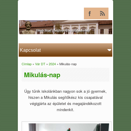
Címlap
»
Vár DT
»
2024
» Mikulás-nap
Jelenlegi hely
Mikulás-nap
Úgy tűnik iskolánkban nagyon sok a jó gyermek,
hiszen a Mikulás segítőkész kis csapatával
végigjárta az épületet és megajándékozott
mindenkit.