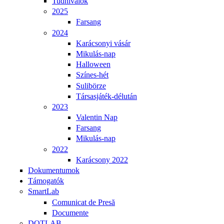
Tudnivalók
2025
Farsang
2024
Karácsonyi vásár
Mikulás-nap
Halloween
Színes-hét
Sulibörze
Társasjáték-délután
2023
Valentin Nap
Farsang
Mikulás-nap
2022
Karácsony 2022
Dokumentumok
Támogatók
SmartLab
Comunicat de Presă
Documente
DOTLAB