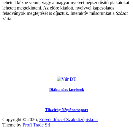
lehetett kézbe venni, vagy a magyar nyelvet népszerűsítő plakátokat
lehetett megtekinteni. Az előre kiadott, nyelvvel kapcsolatos
feladványok megfejtését is díjaztuk. Interaktív műsorunkat a
Szózat
zárta.
Diáktanács facebook
Tűzvirág Néptánccsoport
Copyright © 2026,
Eötvös József Szakközépiskola
Theme by
Profi Trade Srl