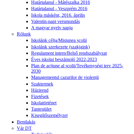
Határtalanul - Mátészalka 2016
Határtalanul - Veszprém 2016
Iskola másként, 2016. április
Valentin-napi versmondás
A magyar nyelv napja
Rólunk
Iskolánk célja/Misiunea școlii
Iskolánk szerkezete (szakjaink)
Regulament intern/Belső rendszabályzat
Éves iskolai beszámoló 2022-2023
Plan de acțiune al școlii/Tevékenységi terv 2025-
2030
Managementul cazurilor de violență
Szaktermek
Házirend
Fizetések
Iskolatörténet
Tantestület
Kisegítőszemélyzet
Bentlakás
Vár DT