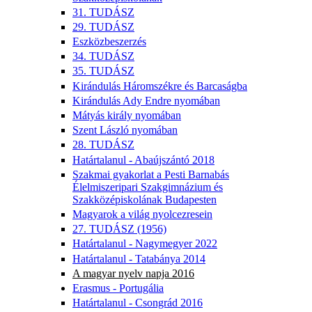
31. TUDÁSZ
29. TUDÁSZ
Eszközbeszerzés
34. TUDÁSZ
35. TUDÁSZ
Kirándulás Háromszékre és Barcaságba
Kirándulás Ady Endre nyomában
Mátyás király nyomában
Szent László nyomában
28. TUDÁSZ
Határtalanul - Abaújszántó 2018
Szakmai gyakorlat a Pesti Barnabás
Élelmiszeripari Szakgimnázium és
Szakközépiskolának Budapesten
Magyarok a világ nyolcezresein
27. TUDÁSZ (1956)
Határtalanul - Nagymegyer 2022
Határtalanul - Tatabánya 2014
A magyar nyelv napja 2016
Erasmus - Portugália
Határtalanul - Csongrád 2016