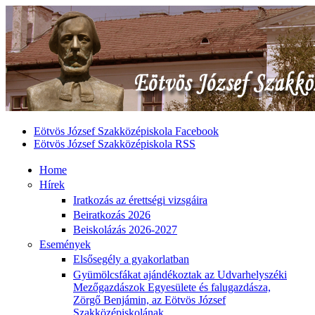
Eötvös József Szakközépiskola Facebook
Eötvös József Szakközépiskola RSS
Home
Hírek
Iratkozás az érettségi vizsgáira
Beiratkozás 2026
Beiskolázás 2026-2027
Események
Elsősegély a gyakorlatban
Gyümölcsfákat ajándékoztak az Udvarhelyszéki
Mezőgazdászok Egyesülete és falugazdásza,
Zörgő Benjámin, az Eötvös József
Szakközépiskolának