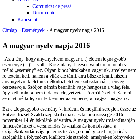
Comunicat de presă
Documente
Kapcsolat
Címlap
»
Események
» A magyar nyelv napja 2016
Jelenlegi hely
A magyar nyelv napja 2016
„Az a tény, hogy anyanyelvem magyar (...) életem legnagyobb
eseménye (...)” – vallja Kosztolányi Dezső. Valóban, ünnephez
méltó „esemény” ez. Olyan kincs birtokában vagyunk, amelyet nem
rejtegetni kell, hanem a világ elé tárni, arra büszke lenni, hiszen
anyanyelvünk életünk nélkülözhetetlen szubsztanciája, lényegi
összetevője. Szóljon némán bennünk vagy hangosan a világ fele,
úgy kell, mint a nem tudatos lélegzetvétel. Formál és éltet. Semmi
sem lett nélküle, ami lett: ember az emberré, a magyar magyarrá.
Ezt a „legnagyobb esemény”-t hirdetni és megülni sereglett össze az
Eötvös József Szakközépiskola diák- és tanárközössége 2016.
november 14-én iskolánk udvarára. A magyar nyelv (másod)napján
ünnepségünket a versmondás és –hallgatás komolysága, a
szójátékok vidámsága jellemezte. Az „esemény”-re hangolódást
szolgálták a folyosókra kiállított kis standok, amelyeken könyveket