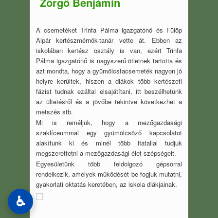
Zörgő Benjámin
A csemetéket Trinfa Pálma igazgatónő és Fülöp
Alpár kertészmérnök-tanár vette át. Ebben az
iskolában kertész osztály is van, ezért Trinfa
Pálma igazgatónő is nagyszerű ötletnek tartotta és
azt mondta, hogy a gyümölcsfacsemeték nagyon jó
helyre kerültek, hiszen a diákok több kertészeti
fázist tudnak ezáltal elsajátítani, itt beszélhetünk
az ültetésről és a jövőbe tekintve következhet a
metszés stb.
Mi is reméljük, hogy a mezőgazdasági
szaklíceummal egy gyümölcsöző kapcsolatot
alakítunk ki és minél több fiatallal tudjuk
megszerettetni a mezőgazdasági élet szépségeit.
Egyesületünk több feldolgozó gépsorral
rendelkezik, amelyek működését be fogjuk mutatni,
gyakorlati oktatás keretében, az iskola diákjainak.
♿