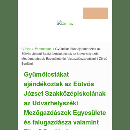
Címlap
»
Események
» Gyümölcsfákat ajándékoztak az
Jelenlegi hely
Eötvös József Szakközépiskolának az Udvarhelyszéki
Mezőgazdászok Egyesülete és falugazdásza valamint Zörgő
Benjámin
Gyümölcsfákat
ajándékoztak az Eötvös
József Szakközépiskolának
az Udvarhelyszéki
Mezőgazdászok Egyesülete
és falugazdásza valamint