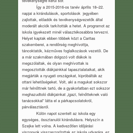
tevékenységre kerül sor.
Így a 2015-2016-os tanév április 18–22.
napjai a kirándulások, sportolások jegyében
zajlottak, előadók és tevékenységvezetők által
moderált akciók tarkították a hetet. A programot az
iskola igyekezett minél választékosabbra tervezni.
Helyet kaptak ebben többek közt a Caritas
szakemberei, a rendőrség meghívottja,
táncoktatók, kézműves foglalkozások vezetői. De
a már szakmában dolgozó volt diákok is
megszólaltak, és olyan meghívottak is
megosztották diákjainkkal tapasztalataikat, akik
megjárták a nyugati országokat, kipróbálták az
ottani lehetőségeket. Volt, aki a magukat sokszor
már felnőttnek tartó, de a gyakorlatban ezt sokszor
meghazudtoló diákjainkat „igazi, felnőtteknek való
tanácsokkal” látta el a párkapcsolatokról,
párválasztásról.
Külön napot szentelt az iskola egy
egységes, össztanulói kirándulásra. Helyszín a
Szejke lett volna. A kedvezőtlen időjárási
viszonyok visszaszorítottak az iskola udvarára, ez