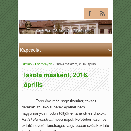
Címlap
»
Események
» Iskola másként, 2016. április
Jelenlegi hely
Iskola másként, 2016.
április
Több éve már, hogy ilyenkor, tavasz
derekán az iskolai hetek egyikét nem
hagyományos módon töltjük el tanárok és diákok.
Az
Iskola másként
nevű napok keretében számos
oktató-nevelő, tanulságos vagy éppen szórakoztató