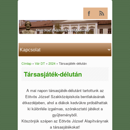
Címlap
»
Vár DT
»
2024
» Társasjáték-délután
Jelenlegi hely
Társasjáték-délután
A mai napon társasjáték-délutánt tartottunk az
Eötvös József Szakközépiskola bentlakásának
étkezdéjeben, ahol a diákok kedvükre próbálhattak
ki különféle izgalmas, szórakoztató játékot a
gyűjteményből.
Köszönjük szépen az Eötvös József Alapítványnak
a társasjátékokat!