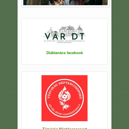
Diáktanács facebook
Tűzvirág Néptánccsoport