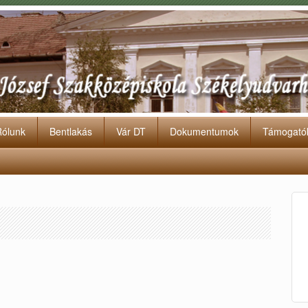
Rólunk
Bentlakás
Vár DT
Dokumentumok
Támogató