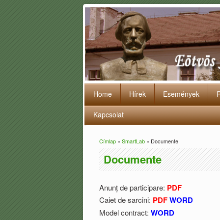
Home
Hírek
Események
Kapcsolat
Címlap
»
SmartLab
» Documente
Jelenlegi hely
Documente
Anunț de participare:
PDF
Caiet de sarcini:
PDF
WORD
Model contract:
WORD