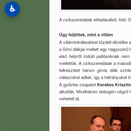
♿
A csíkszeredaiak előadásából, fotó: 
Úgy feljöttek, mint a villám
A villámkérdésekkel tűzdelt döntőbe a
a Gimi diákjai mellett egy nagyszerű 
első helyről induló pallósoknak nem 
mellettük. A csíkszeredaiak a másod
felkészített három gimis diák szin
válaszokat adtak, így a hátrányukat t
A győztes csapatot
Kerekes Kriszti
alkották. Mindhárom dobogón végző há
vehetett át.