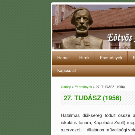
Home
Hírek
Események
Kapcsolat
Címlap
»
Események
» 27. TUDÁSZ (1956)
Jelenlegi hely
27. TUDÁSZ (1956)
Hatalmas diáksereg tódult össze 
iskolánk tanára, Kápolnási Zsolt) m
szervezett – általános műveltségi ve