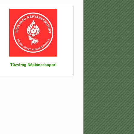
Tűzvirág Néptánccsoport