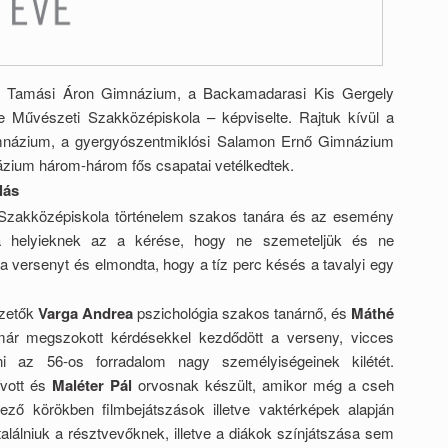
 a Tamási Áron Gimnázium, a Backamadarasi Kis Gergely
e Művészeti Szakközépiskola – képviselte. Rajtuk kívül a
mnázium, a gyergyószentmiklósi Salamon Ernő Gimnázium
zium három-három fős csapatai vetélkedtek.
lás
 Szakközépiskola történelem szakos tanára és az esemény
 „a helyieknek az a kérése, hogy ne szemeteljük és ne
 a versenyt és elmondta, hogy a tíz perc késés a tavalyi egy
ezetők
Varga Andrea
pszichológia szakos tanárnő, és
Máthé
már megszokott kérdésekkel kezdődött a verseny, vicces
álni az 56-os forradalom nagy személyiségeinek kilétét.
vott és
Maléter Pál
orvosnak készült, amikor még a cseh
kező körökben filmbejátszások illetve vaktérképek alapján
ltalálniuk a résztvevőknek, illetve a diákok színjátszása sem