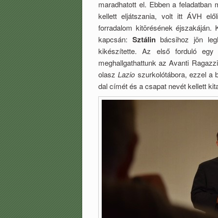
maradhatott el. Ebben a feladatban 
kellett eljátszania, volt itt ÁVH e
forradalom kitörésének éjszakáján. K
kapcsán:
Sztálin
bácsihoz jön leg
kikészítette. Az első forduló egy
meghallgathattunk az Avanti Ragazz
olasz
Lazio
szurkolótábora, ezzel a b
dal címét és a csapat nevét kellett kita