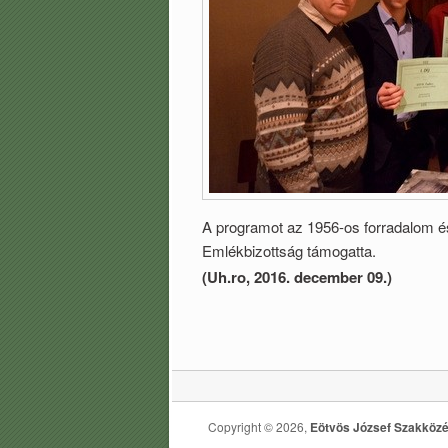
A programot az 1956-os forradalom és
Emlékbizottság támogatta.
(Uh.ro, 2016. december 09.)
Copyright © 2026,
Eötvös József Szakközé