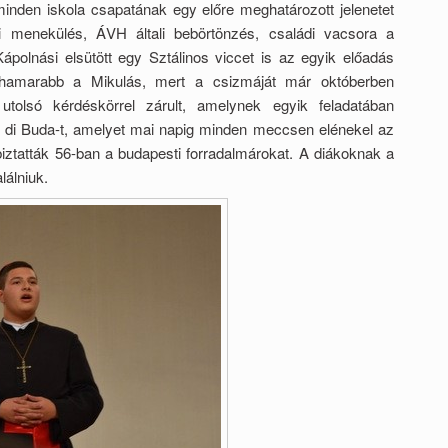
minden iskola csapatának egy előre meghatározott jelenetet
lőli menekülés, ÁVH általi bebörtönzés, családi vacsora a
ápolnási elsütött egy Sztálinos viccet is az egyik előadás
hamarabb a Mikulás, mert a csizmáját már októberben
 utolsó kérdéskörrel zárult, amelynek egyik feladatában
i di Buda-t, amelyet mai napig minden meccsen elénekel az
iztatták 56-ban a budapesti forradalmárokat. A diákoknak a
lálniuk.