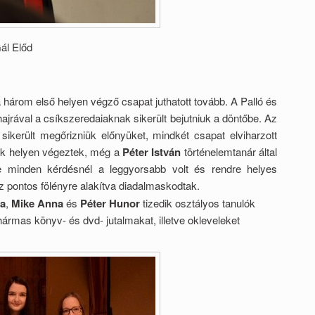
Gál Előd
 három első helyen végző csapat juthatott tovább. A Palló és
hajrával a csíkszeredaiaknak sikerült bejutniuk a döntőbe. Az
sikerült megőrizniük előnyüket, mindkét csapat elviharzott
ik helyen végeztek, még a
Péter István
történelemtanár által
te minden kérdésnél a leggyorsabb volt és rendre helyes
íz pontos fölényre alakítva diadalmaskodtak.
na
,
Mike Anna
és
Péter Hunor
tizedik osztályos tanulók
rmas könyv- és dvd- jutalmakat, illetve okleveleket