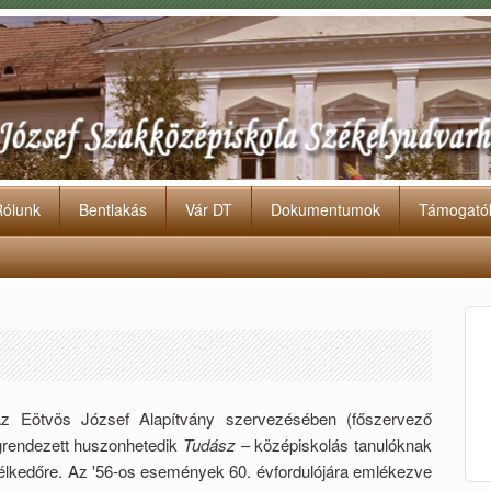
Rólunk
Bentlakás
Vár DT
Dokumentumok
Támogató
az Eötvös József Alapítvány szervezésében (főszervező
egrendezett huszonhetedik
Tudász
– középiskolás tanulóknak
télkedőre. Az '56-os események 60. évfordulójára emlékezve