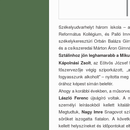
Székelyudvarhelyt három iskola –
Református Kollégium, és Palló Imr
székelykeresztúri Orbán Balázs Gi
és a csíkszeredai Márton Áron Gimná
Sztálinhoz jön leghamarabb a Miku
Kápolnási Zsolt
, az Eötvös József
főszervezője végig sziporkázott,
fogyasszunk alkoholt" – nyitotta meg
órához képest simán belefér.
Ahogy a korábbi években, a műsorv
László Ferenc
újságíró voltak. A 
személyi leírásokból kellett kital
Megtudtuk,
Nagy Imre
Snagovot szí
söröket iszogatta fiatalon. A követ
kellett helyszíneket és időpontokat e