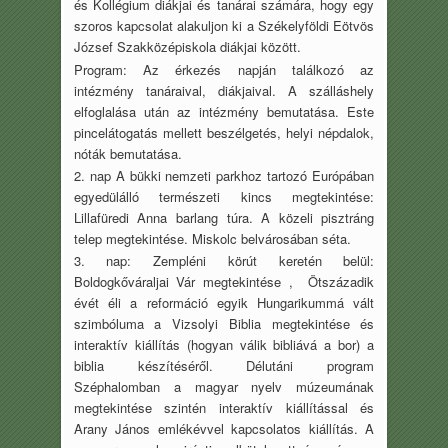
és Kollégium diákjai és tanárai számára, hogy egy
szoros kapcsolat alakuljon ki a Székelyföldi Eötvös
József Szakközépiskola diákjai között.
Program: Az érkezés napján találkozó az
intézmény tanáraival, diákjaival. A szálláshely
elfoglalása után az intézmény bemutatása. Este
pincelátogatás mellett beszélgetés, helyi népdalok,
nóták bemutatása.
2. nap A bükki nemzeti parkhoz tartozó Európában
egyedülálló természeti kincs megtekintése:
Lillafüredi Anna barlang túra. A közeli pisztráng
telep megtekintése. Miskolc belvárosában séta.
3. nap: Zempléni körút keretén belül:
Boldogkőváraljai Vár megtekintése , Ötszázadik
évét éli a reformáció egyik Hungarikummá vált
szimbóluma a Vizsolyi Biblia megtekintése és
interaktív kiállítás (hogyan válik bibliává a bor) a
biblia készítéséről. Délutáni program
Széphalomban a magyar nyelv múzeumának
megtekintése szintén interaktív kiállítással és
Arany János emlékévvel kapcsolatos kiállítás. A