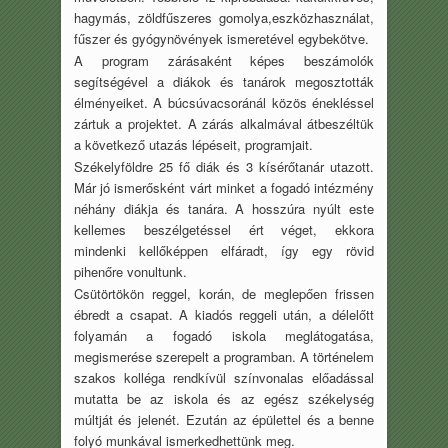
hagymás, zöldfűszeres gomolya,eszközhasználat,
fűszer és gyógynövények ismeretével egybekötve.
A program zárásaként képes beszámolók
segítségével a diákok és tanárok megosztották
élményeiket. A búcsúvacsoránál közös énekléssel
zártuk a projektet. A zárás alkalmával átbeszéltük
a következő utazás lépéseit, programjait.
Székelyföldre 25 fő diák és 3 kísérőtanár utazott.
Már jó ismerősként várt minket a fogadó intézmény
néhány diákja és tanára. A hosszúra nyúlt este
kellemes beszélgetéssel ért véget, ekkora
mindenki kellőképpen elfáradt, így egy rövid
pihenőre vonultunk.
Csütörtökön reggel, korán, de meglepően frissen
ébredt a csapat. A kiadós reggeli után, a délelőtt
folyamán a fogadó iskola meglátogatása,
megismerése szerepelt a programban. A történelem
szakos kolléga rendkívül színvonalas előadással
mutatta be az iskola és az egész székelység
múltját és jelenét. Ezután az épülettel és a benne
folyó munkával ismerkedhettünk meg.