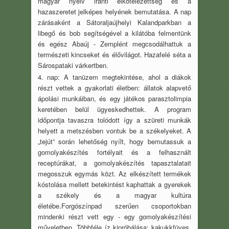
magyar nyelv iránti elkötelezettség és a
hazaszeretet jelképes helyének bemutatása. A nap
zárásaként a Sátoraljaújhelyi Kalandparkban a
libegő és bob segítségével a kilátóba felmentünk
és egész Abaúj - Zemplént megcsodálhattuk a
természeti kincseket és élővilágot. Hazafelé séta a
Sárospataki várkertben.
4. nap: A tanüzem megtekintése, ahol a diákok
részt vettek a gyakorlati életben: állatok alapvető
ápolási munkáiban, és egy játékos parasztolimpia
keretében belül ügyeskedhettek. A program
időpontja tavaszra tolódott így a szüreti munkák
helyett a metszésben vontuk be a székelyeket. A
„tejút” során lehetőség nyílt, hogy bemutassuk a
gomolyakészítés fortélyait és a felhasznált
receptúrákat, a gomolyakészítés tapasztalatait
megosszuk egymás közt. Az elkészített termékek
kóstolása mellett betekintést kaphattak a gyerekek
a székely és a magyar kultúra
életébe.Forgószínpad szerűen csoportokban
mindenki részt vett egy - egy gomolyakészítési
műveletben. Többféle íz kipróbálása: kakukkfüves,