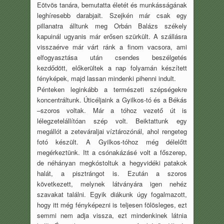
Eötvös tanára, bemutatta életét és munkásságának
leghíresebb darabjait. Szejkén már csak egy
pillanatra álltunk meg Orbán Balázs székely
kapuinál ugyanis már erősen szürkült. A szállásra
visszaérve már várt ránk a finom vacsora, ami
elfogyasztása után csendes beszélgetés
kezdődött, előkerültek a nap folyamán készített
fényképek, majd lassan mindenki pihenni indult.
Pénteken leginkább a természeti szépségekre
koncentráltunk. Úticéljaink a Gyilkos-tó és a Békás
–szoros voltak. Már a tóhoz vezető út is
lélegzetelállítóan szép volt. Beiktattunk egy
megállót a zeteváraljai víztározónál, ahol rengeteg
fotó készült. A Gyilkos-tóhoz még délelőtt
megérkeztünk. Itt a csónakázásé volt a főszerep,
de néhányan megkóstoltuk a hegyvidéki patakok
halát, a pisztrángot is. Ezután a szoros
következett, melynek látványára igen nehéz
szavakat találni. Egyik diákunk úgy fogalmazott,
hogy itt még fényképezni is teljesen fölösleges, ezt
semmi nem adja vissza, ezt mindenkinek látnia