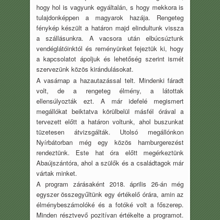
hogy hol is vagyunk egyáltalán, s hogy mekkora is
tulajdonképpen a magyarok hazája. Rengeteg
fénykép készült a határon majd elindultunk vissza
a szállásunkra. A vacsora után elbúcsúztunk
vendéglátóinktól és reményünket fejeztük ki, hogy
a kapcsolatot ápoljuk és lehetőség szerint ismét
szervezünk közös kirándulásokat.
A vasárnap a hazautazással telt. Mindenki fáradt
volt, de a rengeteg élmény, a látottak
ellensúlyozták ezt. A már idefelé megismert
megállókat beiktatva körülbelül másfél órával a
tervezett előtt a határon voltunk, ahol buszunkat
tüzetesen átvizsgálták. Utolsó megállónkon
Nyírbátorban még egy közös hamburgerezést
rendeztünk. Este hat óra előtt megérkeztünk
Abaújszántóra, ahol a szülők és a családtagok már
vártak minket.
A program zárásaként 2018. április 26-án még
egyszer összegyűltünk egy értékelő órára, amin az
élménybeszámolóké és a fotóké volt a főszerep.
Minden résztvevő pozitívan értékelte a programot.