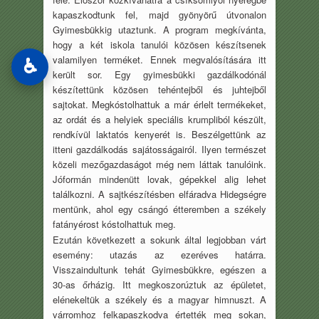
kapaszkodtunk fel, majd gyönyörű útvonalon
Gyimesbükkig utaztunk. A program megkívánta,
hogy a két iskola tanulói közösen készítsenek
valamilyen terméket. Ennek megvalósítására itt
♿
került sor. Egy gyimesbükki gazdálkodónál
készítettünk közösen tehéntejből és juhtejből
sajtokat. Megkóstolhattuk a már érlelt termékeket,
az ordát és a helyiek speciális krumpliból készült,
rendkívül laktatós kenyerét is. Beszélgettünk az
itteni gazdálkodás sajátosságairól. Ilyen természet
közeli mezőgazdaságot még nem láttak tanulóink.
Jóformán mindenütt lovak, gépekkel alig lehet
találkozni. A sajtkészítésben elfáradva Hidegségre
mentünk, ahol egy csángó étteremben a székely
fatányérost kóstolhattuk meg.
Ezután következett a sokunk által legjobban várt
esemény: utazás az ezeréves határra.
Visszaindultunk tehát Gyimesbükkre, egészen a
30-as őrházig. Itt megkoszorúztuk az épületet,
elénekeltük a székely és a magyar himnuszt. A
várromhoz felkapaszkodva értették meg sokan,