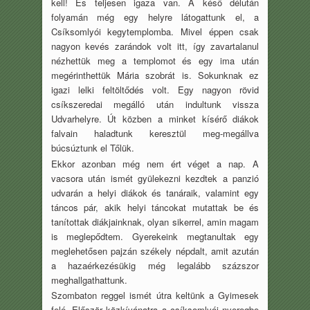
kell! És teljesen igaza van. A késő délután
folyamán még egy helyre látogattunk el, a
Csíksomlyói kegytemplomba. Mivel éppen csak
nagyon kevés zarándok volt itt, így zavartalanul
nézhettük meg a templomot és egy ima után
megérinthettük Mária szobrát is. Sokunknak ez
igazi lelki feltöltődés volt. Egy nagyon rövid
csíkszeredai megálló után indultunk vissza
Udvarhelyre. Út közben a minket kísérő diákok
falvain haladtunk keresztül meg-megállva
búcsúztunk el Tőlük.
Ekkor azonban még nem ért véget a nap. A
vacsora után ismét gyülekezni kezdtek a panzió
udvarán a helyi diákok és tanáraik, valamint egy
táncos pár, akik helyi táncokat mutattak be és
tanítottak diákjainknak, olyan sikerrel, amin magam
is meglepődtem. Gyerekeink megtanultak egy
meglehetősen pajzán székely népdalt, amit azután
a hazaérkezésükig még legalább százszor
meghallgathattunk.
Szombaton reggel ismét útra keltünk a Gyimesek
felé. Először közkívánatra a csíksomlyói nyeregbe