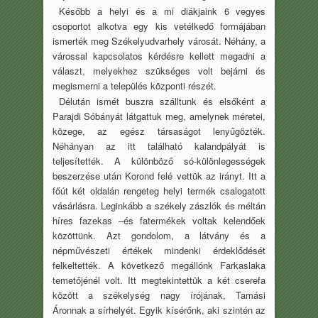
Később a helyi és a mi diákjaink 6 vegyes
csoportot alkotva egy kis vetélkedő formájában
ismerték meg Székelyudvarhely városát. Néhány, a
várossal kapcsolatos kérdésre kellett megadni a
választ, melyekhez szükséges volt bejárni és
megismerni a település központi részét.
Délután ismét buszra szálltunk és elsőként a
Parajdi Sóbányát látgattuk meg, amelynek méretei,
közege, az egész társaságot lenyűgözték.
Néhányan az itt található kalandpályát is
teljesítették. A különböző só-különlegességek
beszerzése után Korond felé vettük az irányt. Itt a
főút két oldalán rengeteg helyi termék csalogatott
vásárlásra. Leginkább a székely zászlók és méltán
híres fazekas –és fatermékek voltak kelendőek
közöttünk. Azt gondolom, a látvány és a
népművészeti értékek mindenki érdeklődését
felkeltették. A következő megállónk Farkaslaka
temetőjénél volt. Itt megtekintettük a két cserefa
között a székelység nagy írójának, Tamási
Áronnak a sírhelyét. Egyik kísérőnk, aki szintén az