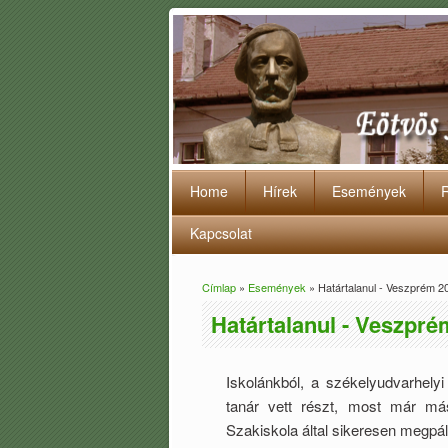
Home
Hírek
Események
Kapcsolat
Címlap
»
Események
» Határtalanul - Veszprém 2
Jelenlegi hely
Határtalanul - Veszpré
Iskolánkból, a székelyudvarhely
tanár vett részt, most már má
Szakiskola által sikeresen megpá