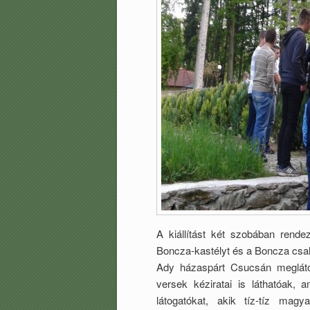
A kiállítást két szobában rend
Boncza-kastélyt és a Boncza csal
Ady házaspárt Csucsán meglátoga
versek kéziratai is láthatóak, 
látogatókat, akik tíz-tíz mag