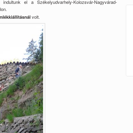
ndultunk el a Székelyudvarhely-Kolozsvár-Nagyvárad-
lon.
lékkiállításnál
volt.