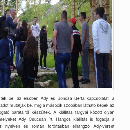
ezték be: az elsőben Ady és Boncza Berta kapcsolatát, a
ádot mutatják be, míg a második szobában látható képek az
tó barátairól készültek. A kiállítás tárgyai között olyan
amelyeket Ady Csucsán írt. Hangos kiállítás is fogadja a
yar nyelven és román fordításban elhangzó Ady-verset