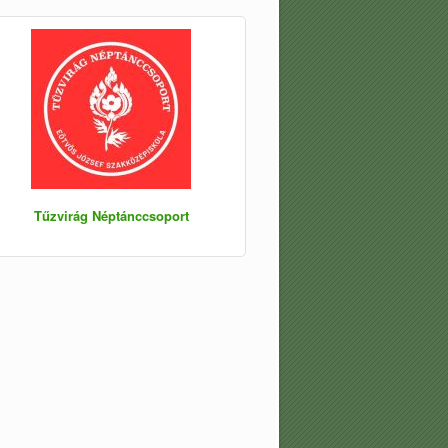
Tűzvirág Néptánccsoport