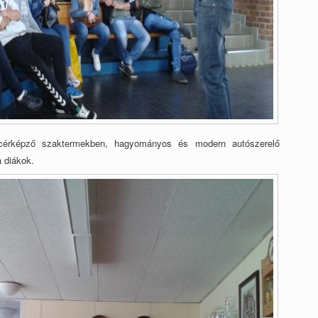
ncérképző szaktermekben,
hagyományos és modern autószerelő
a diákok.