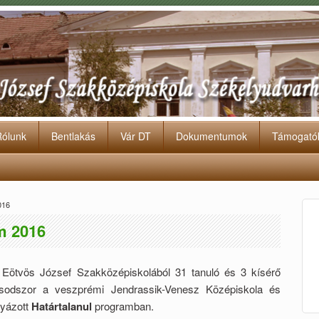
Rólunk
Bentlakás
Vár DT
Dokumentumok
Támogató
016
m 2016
i Eötvös József Szakközépiskolából 31 tanuló és 3 kísérő
sodszor a veszprémi Jendrassik-Venesz Középiskola és
lyázott
Határtalanul
programban.