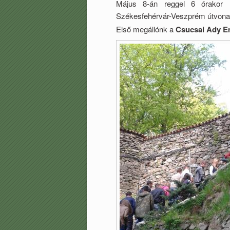
Május 8-án reggel 6 órakor i
Székesfehérvár-Veszprém útvona
Első megállónk a
Csucsai Ady Em