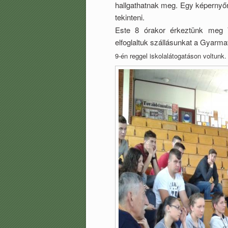
hallgathatnak meg. Egy képernyőn
tekinteni.
Este 8 órakor érkeztünk meg
elfoglaltuk szállásunkat a Gyarma
9-én reggel iskolalátogatáson voltunk