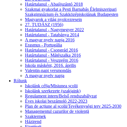
Határtalanul - Abaújszántó 2018
Szakmai gyakorlat a Pesti Barnabás Élelmiszeripari
Szakgimnázium és Szakközépiskolának Budapesten
Magyarok a világ nyolcezresein
27. TUDÁSZ (1956)
Határtalanul - Nagymegyer 2022
Határtalanul - Tatabánya 2014
A magyar nyelv napja 2016
Erasmus - Portugália
Határtalanul - Csongrád 2016
Határtalanul - Mátészalka 2016
Határtalanul - Veszprém 2016
Iskola másként, 2016. április
Valentin-napi versmondás
A magyar nyelv napja
Rólunk
Iskolánk célja/Misiunea școlii
Iskolánk szerkezete (szakjaink)
Regulament intern/Belső rendszabályzat
Éves iskolai beszámoló 2022-2023
Plan de acțiune al școlii/Tevékenységi terv 2025-2030
Managementul cazurilor de violență
Szaktermek
Házirend
Fizetések