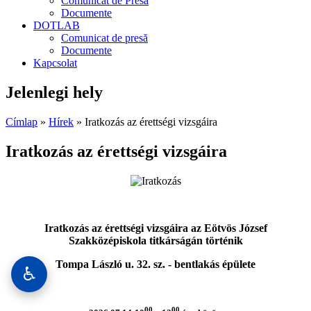
Comunicat de Presă
Documente
DOTLAB
Comunicat de presă
Documente
Kapcsolat
Jelenlegi hely
Címlap
»
Hírek
» Iratkozás az érettségi vizsgáira
Iratkozás az érettségi vizsgáira
Iratkozás az érettségi vizsgáira az Eötvös József
Szakközépiskola titkárságán történik
Tompa László u. 32. sz. - bentlakás épülete
♿
00
00