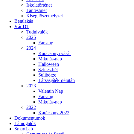
Iskolatörténet
Tantestület
Kisegítőszemélyzet
Bentlakás
Vár DT
Tudnivalók
2025
Farsang
2024
Karácsonyi vásár
Mikulás-nap
Halloween
Színes-hét
Sulibörze
Társasjáték-délután
2023
Valentin Nap
Farsang
Mikulás-nap
2022
Karácsony 2022
Dokumentumok
Támogatók
SmartLab