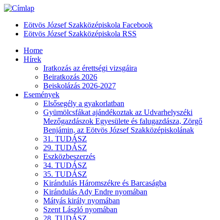
Eötvös József Szakközépiskola Facebook
Eötvös József Szakközépiskola RSS
Home
Hírek
Iratkozás az érettségi vizsgáira
Beiratkozás 2026
Beiskolázás 2026-2027
Események
Elsősegély a gyakorlatban
Gyümölcsfákat ajándékoztak az Udvarhelyszéki
Mezőgazdászok Egyesülete és falugazdásza, Zörgő
Benjámin, az Eötvös József Szakközépiskolának
31. TUDÁSZ
29. TUDÁSZ
Eszközbeszerzés
34. TUDÁSZ
35. TUDÁSZ
Kirándulás Háromszékre és Barcaságba
Kirándulás Ady Endre nyomában
Mátyás király nyomában
Szent László nyomában
28. TUDÁSZ