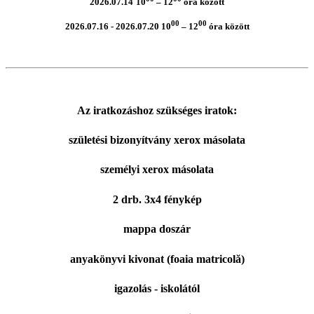
2026.07.14
10
–
12
óra között
00
00
2026.07.16 - 2026.07.20 10
–
12
óra között
Az iratkozáshoz szükséges iratok:
születési bizonyítvány xerox másolata
személyi xerox másolata
2 drb. 3x4 fénykép
mappa doszár
anyakönyvi kivonat (foaia matricolă)
igazolás - iskolától