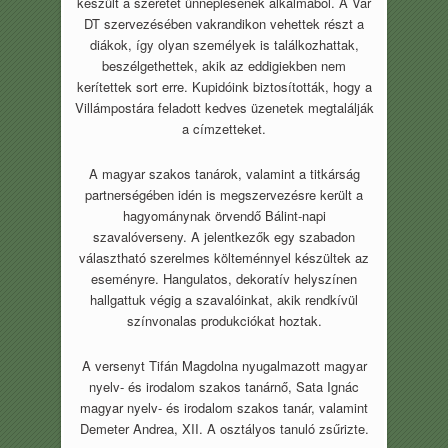
készült a szeretet ünneplésének alkalmából. A Vár
DT szervezésében vakrandikon vehettek részt a
diákok, így olyan személyek is találkozhattak,
beszélgethettek, akik az eddigiekben nem
kerítettek sort erre. Kupidóink biztosították, hogy a
Villámpostára feladott kedves üzenetek megtalálják
a címzetteket.
A magyar szakos tanárok, valamint a titkárság
partnerségében idén is megszervezésre került a
hagyománynak örvendő Bálint-napi
szavalóverseny. A jelentkezők egy szabadon
választható szerelmes költeménnyel készültek az
eseményre. Hangulatos, dekoratív helyszínen
hallgattuk végig a szavalóinkat, akik rendkívül
színvonalas produkciókat hoztak.
A versenyt Tifán Magdolna nyugalmazott magyar
nyelv- és irodalom szakos tanárnő, Sata Ignác
magyar nyelv- és irodalom szakos tanár, valamint
Demeter Andrea, XII. A osztályos tanuló zsűrizte.