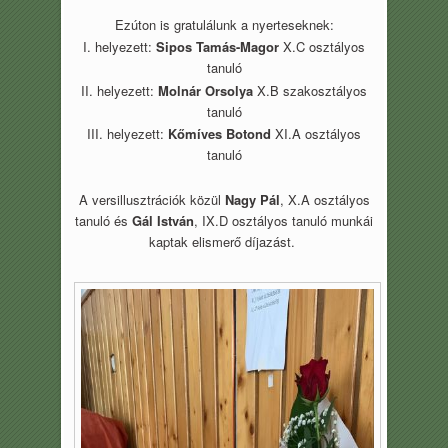
Ezúton is gratulálunk a nyerteseknek:
I. helyezett:
Sipos Tamás-Magor
X.C osztályos
tanuló
II. helyezett:
Molnár Orsolya
X.B szakosztályos
tanuló
III. helyezett:
Kőmíves Botond
XI.A osztályos
tanuló
A versillusztrációk közül
Nagy Pál
, X.A osztályos
tanuló és
Gál István
, IX.D osztályos tanuló munkái
kaptak elismerő díjazást.