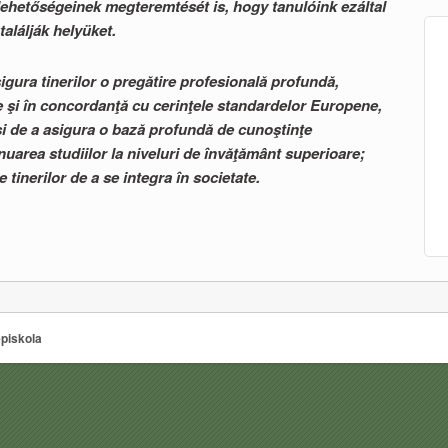
 lehetőségeinek megteremtését is, hogy tanulóink ezáltal
alálják helyüket.
igura tinerilor o pregătire profesională profundă,
le şi în concordanţă cu cerinţele standardelor Europene,
 şi de a asigura o bază profundă de cunoştinţe
uarea studiilor la niveluri de învăţământ superioare;
 tinerilor de a se integra în societate.
piskola