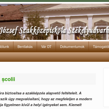
Rólunk
Bentlakás
Vár DT
Dokumentumok
Támogató
 școlii
ra biztosítsa a szakképzés alapvető feltételeit. A
szik úgy megvalósítani, hogy az megfeleljen a modern
a figyelmen kívül a helyi igényeket sem. Kiemelt