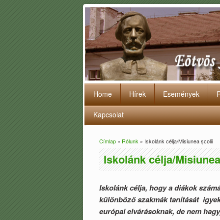
Home
Hírek
Események
Kapcsolat
Címlap
»
Rólunk
» Iskolánk célja/Misiunea școlii
Jelenlegi hely
Iskolánk célja/Misiunea
Iskolánk célja, hogy a diákok számá
különböző szakmák tanítását igyek
európai elvárásoknak, de nem hagyj