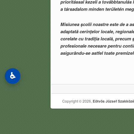
prioritással kezeli a továbbtanulás
a társadalom minden területén megt
Misiunea şcolii noastre este de a as
adaptată cerinţelor locale, regiona
corelate cu tradiţia locală, precum
profesionale necesare pentru contin
asigurându-se astfel toate premizele
♿
Copyright © 2026,
Eötvös József Szakközé