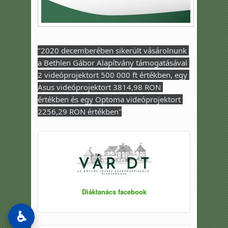
"2020 decemberében sikerült vásárolnunk 
a Bethlen Gábor Alapítvány támogatásával 
2 videóprojektort 500 000 ft értékben, egy 
Asus videóprojektort 3814,98 RON 
értékben és egy Optoma videóprojektort 
2256,29 RON értékben"
Diáktanács facebook
♿