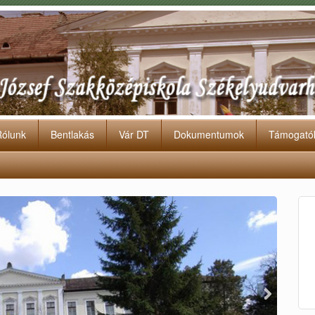
Rólunk
Bentlakás
Vár DT
Dokumentumok
Támogató