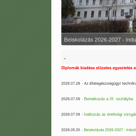
Beiskolázás 2026-2027 - Indul
.
Diplomák kiadása előzetes egyeztetés al
llategészségügyi technik
2026.07.28 - Az á
2026.07.09 -
Beiratkozás a IX. osztályba
2026.07.09 -
Iratkozás az érettségi vizsgái
2026.05.30 -
Beiskolázás 2026-2027 - Induló 