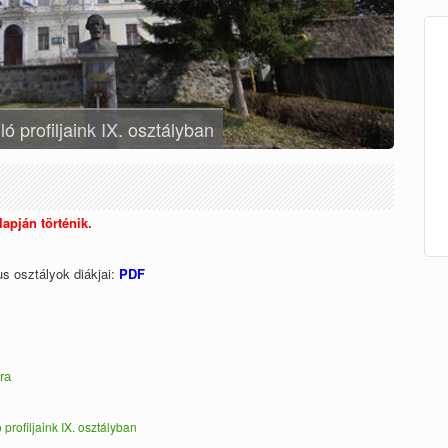
ó profiljaink IX. osztályban
apján történik.
us osztályok diákjai:
PDF
ra
profiljaink IX. osztályban