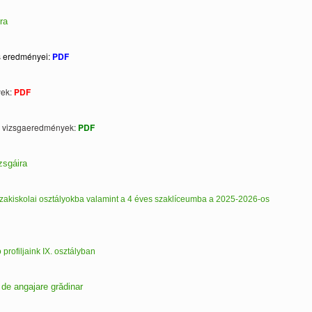
ra
ás eredményei:
PDF
yek:
PDF
ka vizsgaeredmények:
PDF
zsgáira
s szakiskolai osztályokba valamint a 4 éves szaklíceumba a 2025-2026-os
profiljaink IX. osztályban
 de angajare grădinar