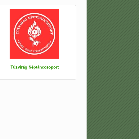
Tűzvirág Néptánccsoport